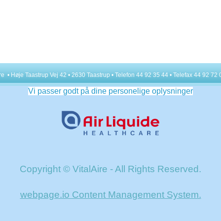
• Høje Taastrup Vej 42 • 2630 Taastrup • Telefon 44 92 35 44 • Telefax 44 92 72 
Vi passer godt på dine personelige oplysninger
Copyright © VitalAire - All Rights Reserved.
webpage.io Content Management System.