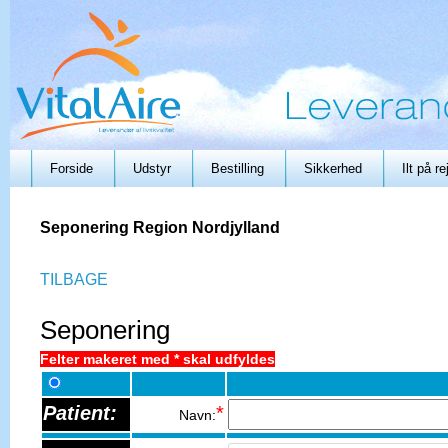
Forside
Udstyr
Bestilling
Sikkerhed
Ilt på r
Seponering Region Nordjylland
TILBAGE
Seponering
Felter makeret med * skal udfyldes
Patient:
*
Navn: