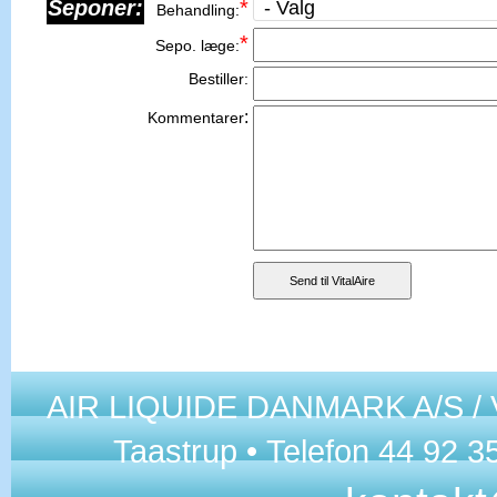
Seponer:
*
Behandling:
*
Sepo. l
æge:
Bestiller:
:
Kommentarer
AIR LIQUIDE DANMARK A/S / Vit
Taastrup • Telefon 44 92 35